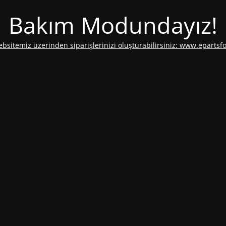
Bakım Modundayız!
ebsitemiz üzerinden siparişlerinizi oluşturabilirsiniz: www.epartsf