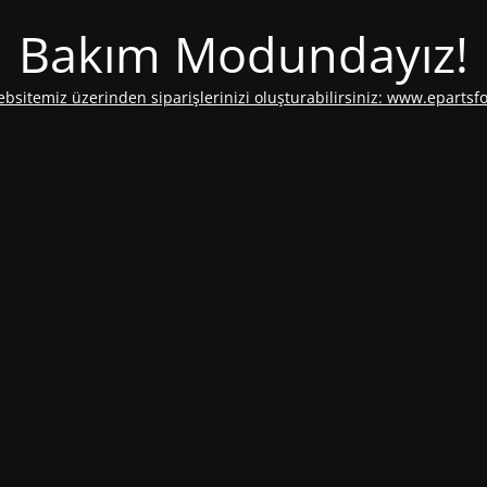
Bakım Modundayız!
ebsitemiz üzerinden siparişlerinizi oluşturabilirsiniz: www.epartsf