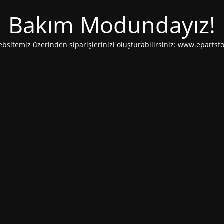
Bakım Modundayız!
ebsitemiz üzerinden siparişlerinizi oluşturabilirsiniz: www.epartsf