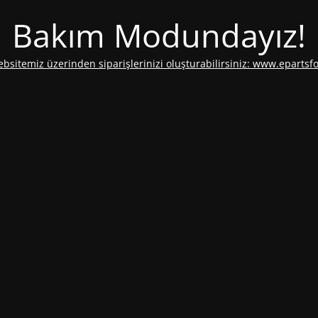
Bakım Modundayız!
ebsitemiz üzerinden siparişlerinizi oluşturabilirsiniz: www.epartsf