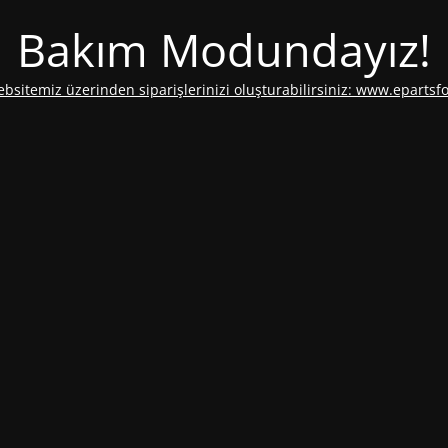
Bakım Modundayız!
ebsitemiz üzerinden siparişlerinizi oluşturabilirsiniz: www.epartsf