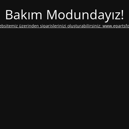
Bakım Modundayız!
ebsitemiz üzerinden siparişlerinizi oluşturabilirsiniz: www.epartsf