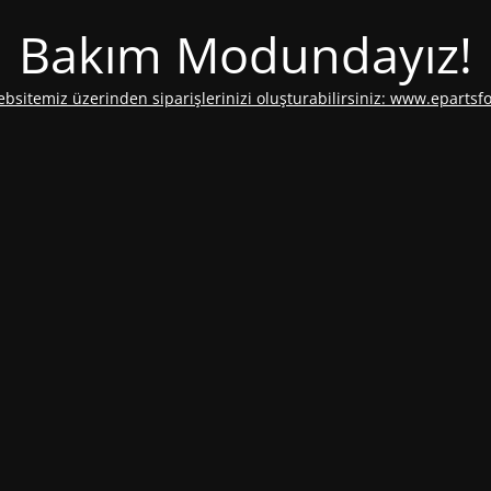
Bakım Modundayız!
ebsitemiz üzerinden siparişlerinizi oluşturabilirsiniz: www.epartsf