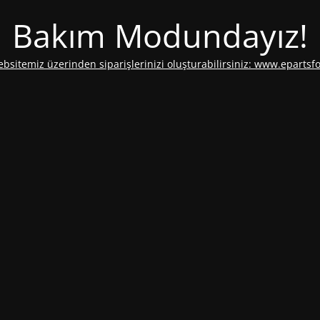
Bakım Modundayız!
ebsitemiz üzerinden siparişlerinizi oluşturabilirsiniz: www.epartsf