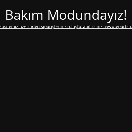
Bakım Modundayız!
ebsitemiz üzerinden siparişlerinizi oluşturabilirsiniz: www.epartsf