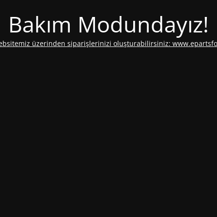
Bakım Modundayız!
ebsitemiz üzerinden siparişlerinizi oluşturabilirsiniz: www.epartsf