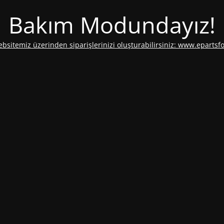
Bakım Modundayız!
ebsitemiz üzerinden siparişlerinizi oluşturabilirsiniz: www.epartsf