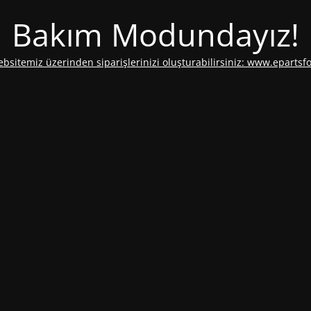
Bakım Modundayız!
ebsitemiz üzerinden siparişlerinizi oluşturabilirsiniz: www.epartsf