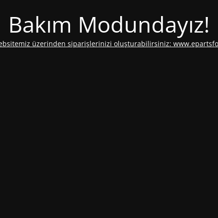
Bakım Modundayız!
ebsitemiz üzerinden siparişlerinizi oluşturabilirsiniz: www.epartsf